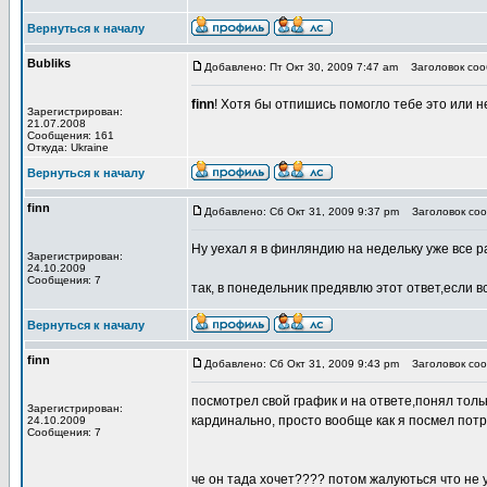
Вернуться к началу
Bubliks
Добавлено: Пт Окт 30, 2009 7:47 am
Заголовок соо
finn
! Хотя бы отпишись помогло тебе это или н
Зарегистрирован:
21.07.2008
Сообщения: 161
Откуда: Ukraine
Вернуться к началу
finn
Добавлено: Сб Окт 31, 2009 9:37 pm
Заголовок соо
Ну уехал я в финляндию на недельку уже все р
Зарегистрирован:
24.10.2009
Сообщения: 7
так, в понедельник предявлю этот ответ,если 
Вернуться к началу
finn
Добавлено: Сб Окт 31, 2009 9:43 pm
Заголовок соо
посмотрел свой график и на ответе,понял тольк
Зарегистрирован:
кардинально, просто вообще как я посмел потре
24.10.2009
Сообщения: 7
че он тада хочет???? потом жалуються что не 