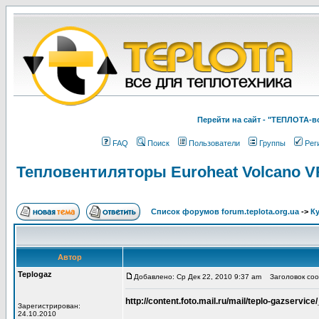
Перейти на cайт - "ТЕПЛОТА
FAQ
Поиск
Пользователи
Группы
Рег
Тепловентиляторы Euroheat Volcano VR
Список форумов forum.teplota.org.ua
->
К
Автор
Teplogaz
Добавлено: Ср Дек 22, 2010 9:37 am
Заголовок сооб
http://content.foto.mail.ru/mail/teplo-gazservice/
Зарегистрирован:
24.10.2010