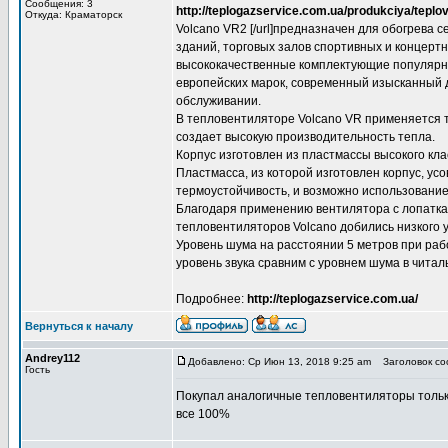
Сообщения: 3
http://teplogazservice.com.ua/produkciya/teplo
Откуда: Краматорск
Volcano VR2 [/url]предназначен для обогрева 
зданий, торговых залов спортивных и концерт
высококачественные комплектующие популяр
европейских марок, современный изысканный д
обслуживании.
В тепловентиляторе Volcano VR применяется 
создает высокую производительность тепла.
Корпус изготовлен из пластмассы высокого кла
Пластмасса, из которой изготовлен корпус, 
термоустойчивость, и возможно использование
Благодаря применению вентилятора с лопатк
тепловентиляторов Volcano добились низкого 
Уровень шума на расстоянии 5 метров при раб
уровень звука сравним с уровнем шума в читал
Подробнее:
http://teplogazservice.com.ua/
Вернуться к началу
Andrey112
Добавлено: Ср Июн 13, 2018 9:25 am
Заголовок со
Гость
Покупал аналогичные тепловентиляторы толь
все 100%