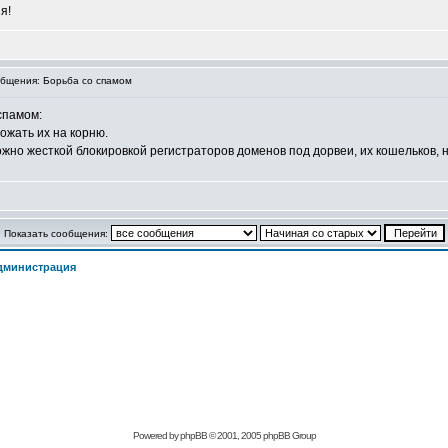
я!
бщения: Борьба со спамом
спамом:
ожать их на корню.
но жесткой блокировкой регистраторов доменов под дорвеи, их кошельков, н
Показать сообщения:
дминистрация
Powered by
phpBB
© 2001, 2005 phpBB Group