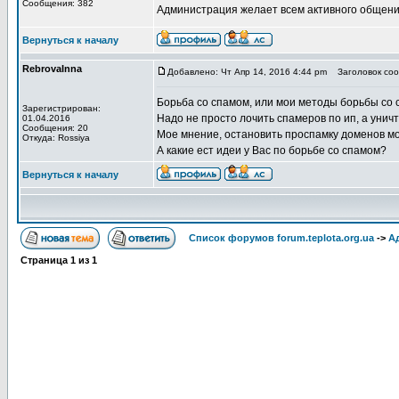
Сообщения: 382
Администрация желает всем активного общени
Вернуться к началу
RebrovaInna
Добавлено: Чт Апр 14, 2016 4:44 pm
Заголовок соо
Борьба со спамом, или мои методы борьбы со 
Зарегистрирован:
Надо не просто лочить спамеров по ип, а уничт
01.04.2016
Сообщения: 20
Мое мнение, остановить проспамку доменов мож
Откуда: Rossiya
А какие ест идеи у Вас по борьбе со спамом?
Вернуться к началу
Список форумов forum.teplota.org.ua
->
А
Страница
1
из
1