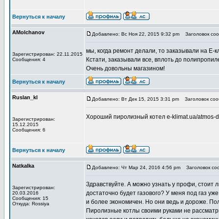
Вернуться к началу
AMolchanov
Добавлено: Вс Ноя 22, 2015 9:32 pm
Заголовок соо
мы, когда ремонт делали, то заказывали на Е-
Зарегистрирован: 22.11.2015
Кстати, заказывали все, вплоть до полипропилено
Сообщения: 4
Очень довольны магазином!
Вернуться к началу
Ruslan_kl
Добавлено: Вт Дек 15, 2015 3:31 pm
Заголовок соо
Хороший пиролизный котел e-klimat.ua/atmos-
Зарегистрирован:
15.12.2015
Сообщения: 6
Вернуться к началу
Natkalka
Добавлено: Чт Мар 24, 2016 4:56 pm
Заголовок соо
Здравствуйте. А можно узнать у профи, стоит 
Зарегистрирован:
достаточно будет газового? У меня под газ уже
20.03.2016
Сообщения: 15
и более экономичен. Но они ведь и дороже. По
Откуда: Rossiya
Пиролизные котлы своими руками не рассматрив