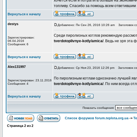
хочется если и потратить больше на экономичн
топливу. Спасибо за помощь всем ответившим
Вернуться к началу
destys
Добавлено: Пн Сен 26, 2016 10:26 am
Заголовок с
Среди пиролизных котлов рекомендую рассмо
Зарегистрирован:
tverdotoplivnye-kotly/amica/
. Ведь не зря эта
06.04.2016
Сообщения: 6
Вернуться к началу
Alex131997
Добавлено: Ср Ноя 23, 2016 12:26 pm
Заголовок со
По пиролизным котлам однозначно лучшей яв
Зарегистрирован: 23.11.2016
tverdotoplivnye-kotly/amica/
. По ним всегда о
Сообщения: 4
Вернуться к началу
Показать сообщения:
Список форумов forum.teplota.org.ua
->
Т
Страница
2
из
2