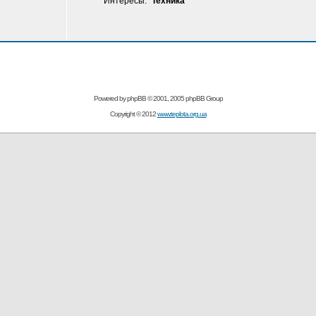
Интересы:
Техника
Powered by
phpBB
© 2001, 2005 phpBB Group
Copyright © 2012
www.teplota.org.ua