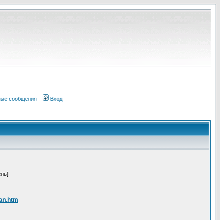
ные сообщения
Вход
ень]
man.htm