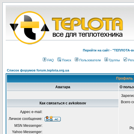
Перейти на cайт - "ТЕПЛОТА
FAQ
Поиск
Пользователи
Группы
Рег
Список форумов forum.teplota.org.ua
Профиль 
Аватара
О польз
Зареги
Всего 
Как связаться с avkolosov
Адрес e-mail:
Личное сообщение:
MSN Messenger:
Ро
Yahoo Messenger: