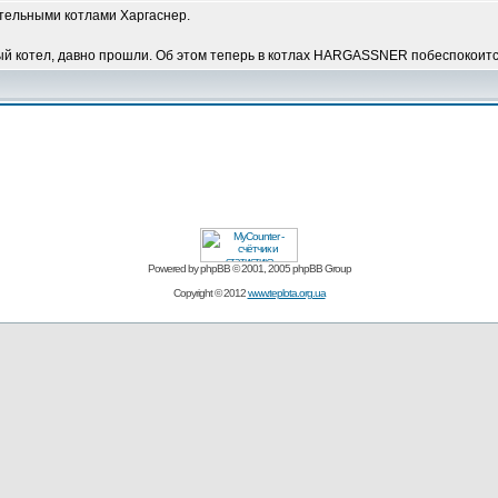
тельными котлами Харгаснер.
ый котел, давно прошли. Об этом теперь в котлах HARGASSNER побеспокоится
Powered by
phpBB
© 2001, 2005 phpBB Group
Copyright © 2012
www.teplota.org.ua