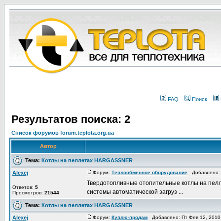
FAQ
Поиск
Результатов поиска: 2
Список форумов forum.teplota.org.ua
Автор
Тема:
Котлы на пеллетах HARGASSNER
Alexej
Форум:
Теплообменное оборудование
Добавлено: 
Твердотопливные отопительные котлы на пелл
Ответов:
5
системы автоматической загруз ...
Просмотров:
21544
Тема:
Котлы на пеллетах HARGASSNER
Alexej
Форум:
Куплю-продам
Добавлено: Пт Фев 12, 2010