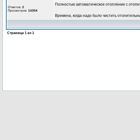
Полностью автоматическое отопление с отопи
Ответов:
2
Просмотров:
14304
Времена, когда надо было чистить отопительн
Страница
1
из
1